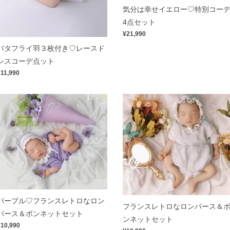
気分は幸せイエロー♡特別コー
4点セット
¥21,990
バタフライ羽３枚付き♡レースド
レスコーデ点ット
¥11,990
パープル♡フランスレトロなロン
フランスレトロなロンパース＆
パース＆ボンネットセット
ンネットセット
¥10,990