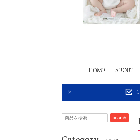
HOME
ABOUT
安
search