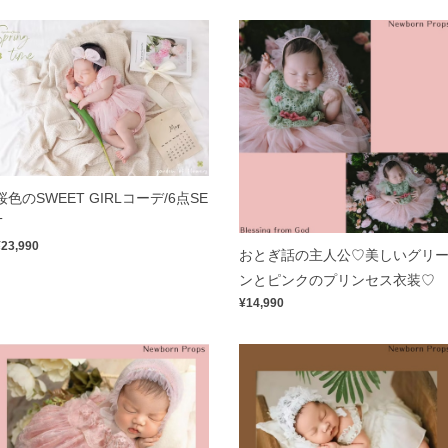
桜色のSWEET GIRLコーデ/6点SE
T
¥23,990
おとぎ話の主人公♡美しいグリ
ンとピンクのプリンセス衣装♡
¥14,990