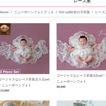
レース系
Home
ニューボーンフォトグッズ
Girl outfit/女の子衣装
レース
ゴージャスなレース衣装3点set♡
ゴージャスなレース衣装点５点set
ニューボーンフォト
♡ニューボーンフォト
¥8,990
¥14,990