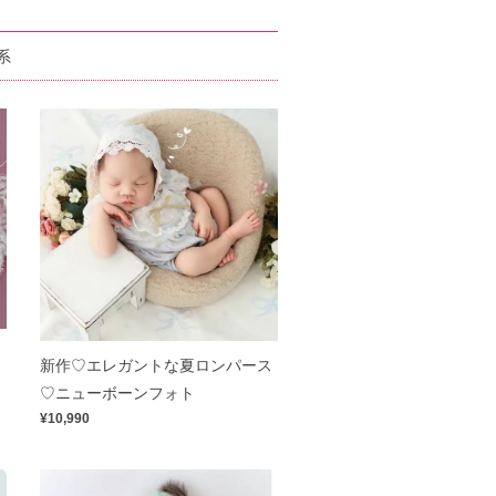
系
新作♡エレガントな夏ロンパース
♡ニューボーンフォト
¥10,990