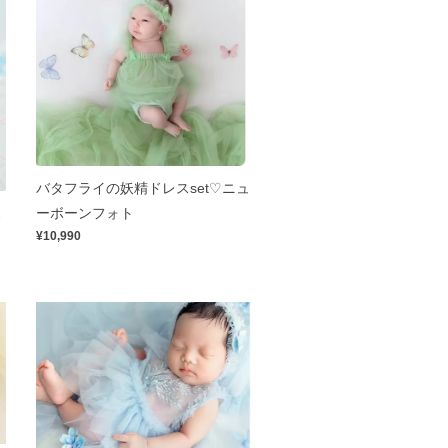
バタフライの妖精ドレスset♡ニュ
ボ
ーボーンフォト
¥10,990