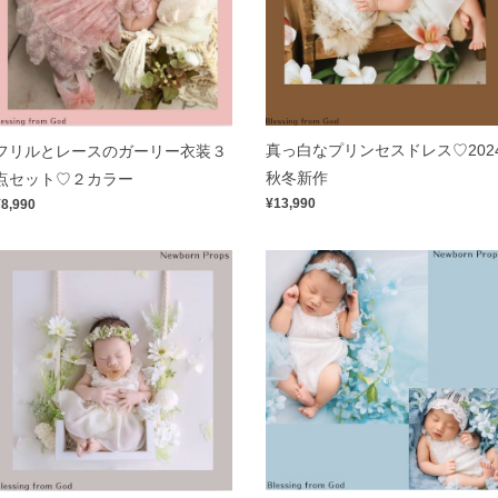
真っ白なプリンセスドレス♡202
フリルとレースのガーリー衣装３
秋冬新作
点セット♡２カラー
¥13,990
¥8,990