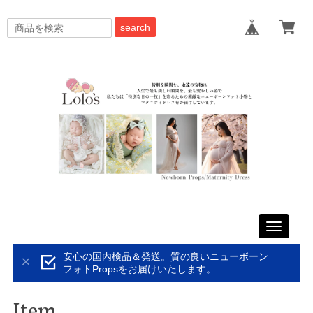
search
Toggle
navigati
安心の国内検品＆発送。質の良いニューボーン
フォトPropsをお届けいたします。
Item