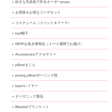
好きな毛糸色で作るオーダーprops
お洒落＆お得なコーデセット
コスチューム（イベント＆テーマ）
hat/帽子
NEW!お急ぎ便商品（１〜２週間でお届け）
Accessories/アクセサリー
pillow/まくら
posing pillow/ポージング枕
layer/レイヤー
オーガニック製品
Blanket/ブランケット