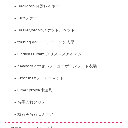
Backdrop/背景レイヤー
Fur/ファー
Basket,bed/バスケット、ベッド
training doll／トレーニング人形
Chrismas ittem/クリスマスアイテム
newborn gift/セルフニューボーンフォト衣装
Floor mat/フロアーマット
Other props/小道具
お手入れグッズ
造花＆お花モチーフ