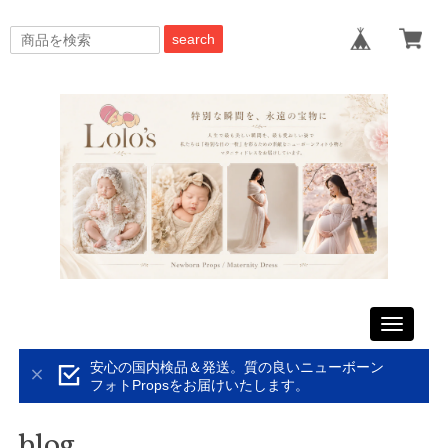
search
Toggle
navigati
安心の国内検品＆発送。質の良いニューボーン
フォトPropsをお届けいたします。
blog