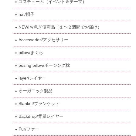
コスチューム（イベント＆テーマ）
hat/帽子
NEW!お急ぎ便商品（１〜２週間でお届け）
Accessories/アクセサリー
pillow/まくら
posing pillow/ポージング枕
layer/レイヤー
オーガニック製品
Blanket/ブランケット
Backdrop/背景レイヤー
Fur/ファー