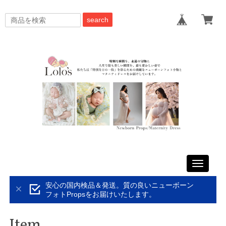
search
Toggle
navigati
安心の国内検品＆発送。質の良いニューボーン
フォトPropsをお届けいたします。
Item