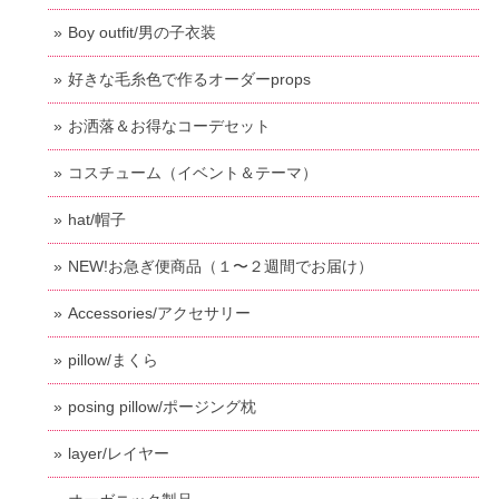
Boy outfit/男の子衣装
好きな毛糸色で作るオーダーprops
お洒落＆お得なコーデセット
コスチューム（イベント＆テーマ）
hat/帽子
NEW!お急ぎ便商品（１〜２週間でお届け）
Accessories/アクセサリー
pillow/まくら
posing pillow/ポージング枕
layer/レイヤー