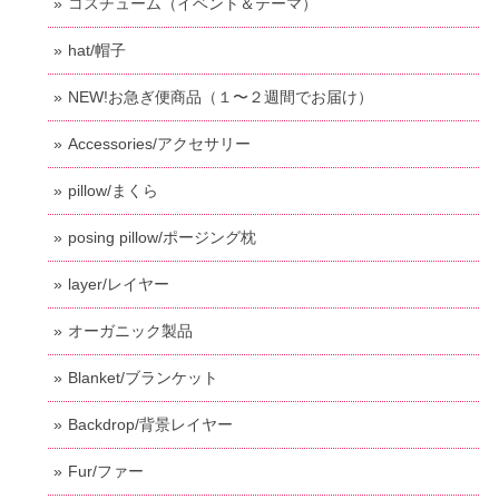
コスチューム（イベント＆テーマ）
hat/帽子
NEW!お急ぎ便商品（１〜２週間でお届け）
Accessories/アクセサリー
pillow/まくら
posing pillow/ポージング枕
layer/レイヤー
オーガニック製品
Blanket/ブランケット
Backdrop/背景レイヤー
Fur/ファー