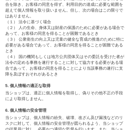
合を除き、お客様の同意を得ず、利用目的の達成に必要な範囲を
超えて個人情報を取り扱いません。但し、次の場合はこの限りで
はありません。
（１） 法令に基づく場合
（２） 人の生命、身体又は財産の保護のために必要がある場合で
あって、お客様の同意を得ることが困難であるとき
（３） 公衆衛生の向上又は児童の健全な育成の推進のために特に
必要がある場合であって、お客様の同意を得ることが困難である
とき
（４） 国の機関もしくは地方公共団体又はその委託を受けた者が
法令の定める事務を遂行することに対して協力する必要がある場
合であって、お客様の同意を得ることにより当該事務の遂行に支
障を及ぼすおそれがあるとき
5. 個人情報の適正な取得
当ショップは、適正に個人情報を取得し、偽りその他不正の手段
により取得しません。
6. 個人情報の安全管理
当ショップは、個人情報の紛失、破壊、改ざん及び漏洩などのリ
スクに対して、個人情報の安全管理が図られるよう、当ショップ
の従業員に対し、必要かつ適切な監督を行います。また、当ショ