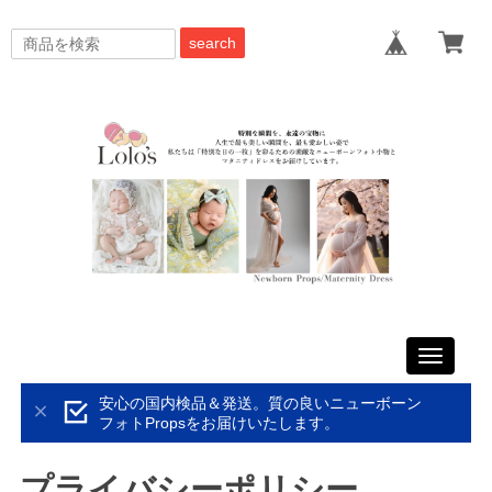
search
Toggle
navigati
安心の国内検品＆発送。質の良いニューボーン
フォトPropsをお届けいたします。
プライバシーポリシー