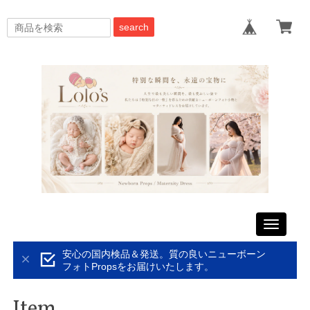
search
Toggle
navigati
安心の国内検品＆発送。質の良いニューボーン
フォトPropsをお届けいたします。
Item