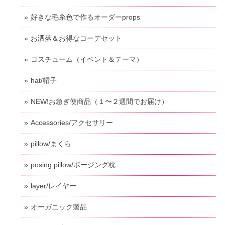
好きな毛糸色で作るオーダーprops
お洒落＆お得なコーデセット
コスチューム（イベント＆テーマ）
hat/帽子
NEW!お急ぎ便商品（１〜２週間でお届け）
Accessories/アクセサリー
pillow/まくら
posing pillow/ポージング枕
layer/レイヤー
オーガニック製品