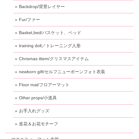
Backdrop/背景レイヤー
Fur/ファー
Basket,bed/バスケット、ベッド
training doll／トレーニング人形
Chrismas ittem/クリスマスアイテム
newborn gift/セルフニューボーンフォト衣装
Floor mat/フロアーマット
Other props/小道具
お手入れグッズ
造花＆お花モチーフ