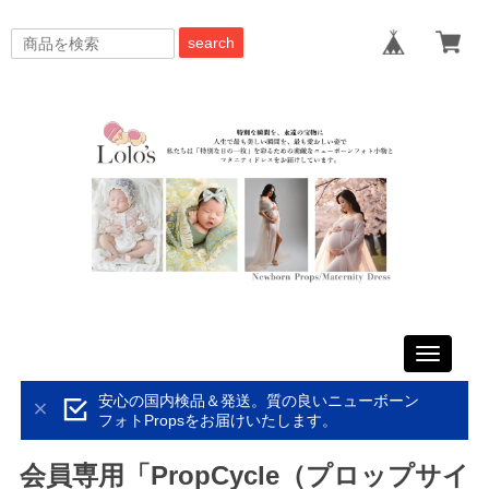
search
Toggle
navigati
安心の国内検品＆発送。質の良いニューボーン
フォトPropsをお届けいたします。
会員専用「PropCycle（プロップサイ