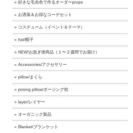
好きな毛糸色で作るオーダーprops
お洒落＆お得なコーデセット
コスチューム（イベント＆テーマ）
hat/帽子
NEW!お急ぎ便商品（１〜２週間でお届け）
Accessories/アクセサリー
pillow/まくら
posing pillow/ポージング枕
layer/レイヤー
オーガニック製品
Blanket/ブランケット