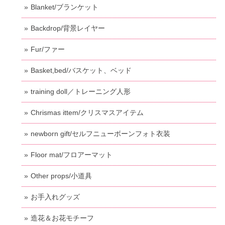
Blanket/ブランケット
Backdrop/背景レイヤー
Fur/ファー
Basket,bed/バスケット、ベッド
training doll／トレーニング人形
Chrismas ittem/クリスマスアイテム
newborn gift/セルフニューボーンフォト衣装
Floor mat/フロアーマット
Other props/小道具
お手入れグッズ
造花＆お花モチーフ