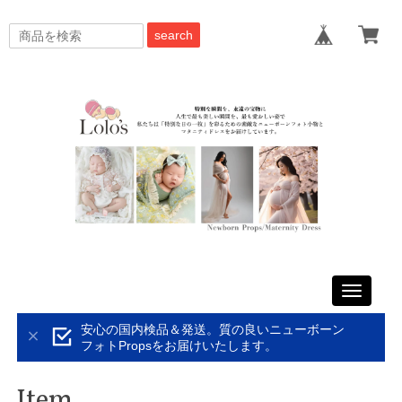
search
Toggle
navigati
安心の国内検品＆発送。質の良いニューボーン
フォトPropsをお届けいたします。
Item