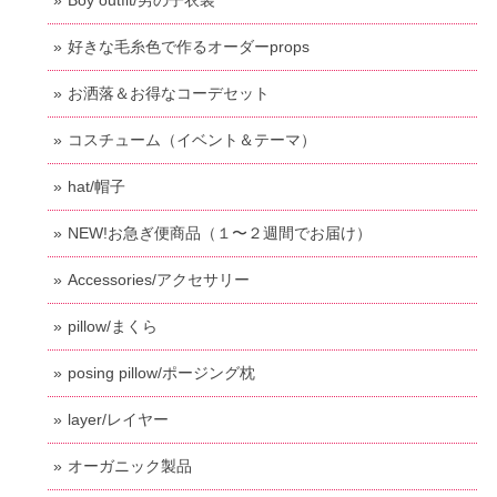
好きな毛糸色で作るオーダーprops
お洒落＆お得なコーデセット
コスチューム（イベント＆テーマ）
hat/帽子
NEW!お急ぎ便商品（１〜２週間でお届け）
Accessories/アクセサリー
pillow/まくら
posing pillow/ポージング枕
layer/レイヤー
オーガニック製品