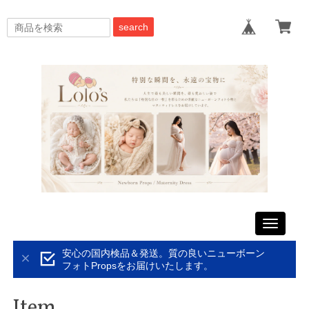
search
Toggle
navigati
安心の国内検品＆発送。質の良いニューボーン
フォトPropsをお届けいたします。
Item