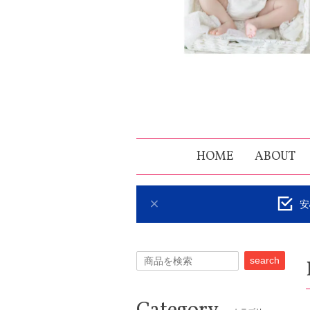
HOME
ABOUT
安
search