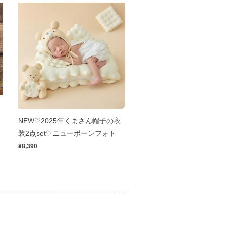
ニ
NEW♡2025年くまさん帽子の衣
装2点set♡ニューボーンフォト
¥8,390