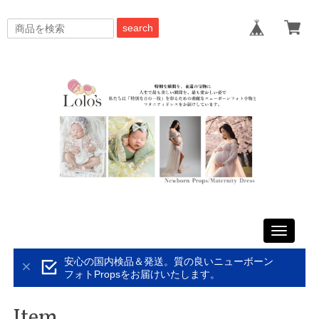
search
Toggle
navigati
安心の国内検品＆発送。質の良いニューボーン
フォトPropsをお届けいたします。
Item