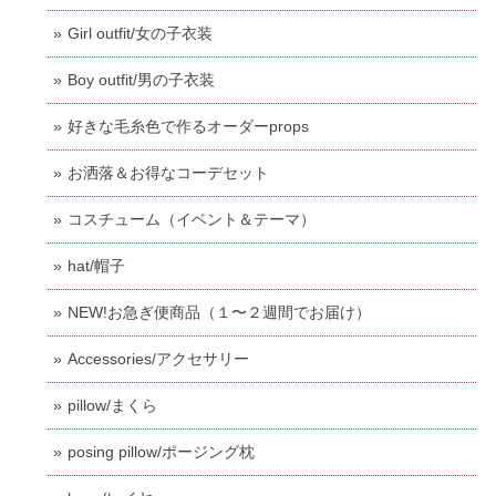
Girl outfit/女の子衣装
Boy outfit/男の子衣装
好きな毛糸色で作るオーダーprops
お洒落＆お得なコーデセット
コスチューム（イベント＆テーマ）
hat/帽子
NEW!お急ぎ便商品（１〜２週間でお届け）
Accessories/アクセサリー
pillow/まくら
posing pillow/ポージング枕