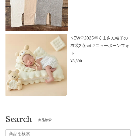
NEW♡2025年くまさん帽子の
衣装2点set♡ニューボーンフォ
ト
¥8,390
Search
商品検索