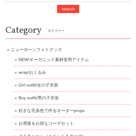
search
Category
カテゴリー
ニューボーンフォトグッズ
NEW!オーガニック素材使用アイテム
wrap/おくるみ
Girl outfit/女の子衣装
Boy outfit/男の子衣装
好きな毛糸色で作るオーダーprops
お洒落＆お得なコーデセット
コスチューム（イベント＆テーマ）