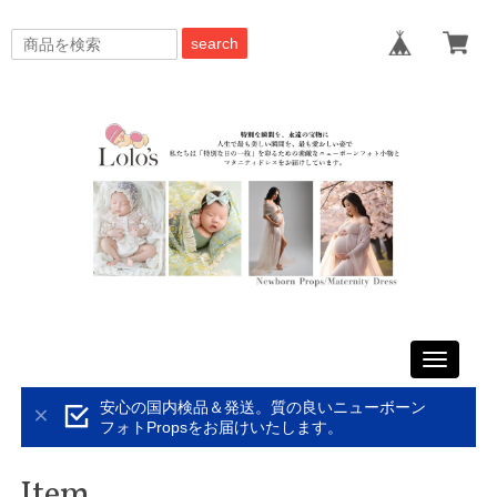
search
Toggle
navigati
安心の国内検品＆発送。質の良いニューボーン
フォトPropsをお届けいたします。
Item