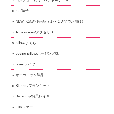
hat/帽子
NEW!お急ぎ便商品（１〜２週間でお届け）
Accessories/アクセサリー
pillow/まくら
posing pillow/ポージング枕
layer/レイヤー
オーガニック製品
Blanket/ブランケット
Backdrop/背景レイヤー
Fur/ファー