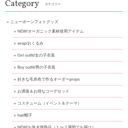
Category
カテゴリー
ニューボーンフォトグッズ
NEW!オーガニック素材使用アイテム
wrap/おくるみ
Girl outfit/女の子衣装
Boy outfit/男の子衣装
好きな毛糸色で作るオーダーprops
お洒落＆お得なコーデセット
コスチューム（イベント＆テーマ）
hat/帽子
NEW!お急ぎ便商品（１〜２週間でお届け）