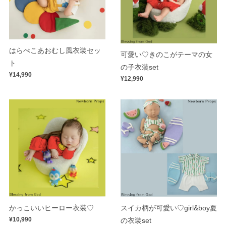
はらぺこあおむし風衣装セッ
可愛い♡きのこがテーマの女
ト
の子衣装set
¥14,990
¥12,990
スイカ柄が可愛い♡girl&boy夏
かっこいいヒーロー衣装♡
¥10,990
の衣装set