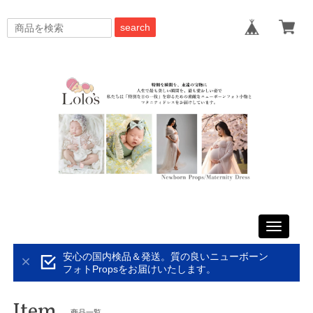
search
Toggle
navigati
安心の国内検品＆発送。質の良いニューボーン
フォトPropsをお届けいたします。
Item
商品一覧