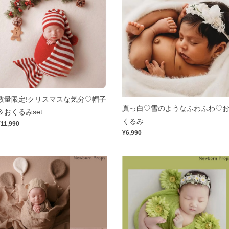
数量限定!クリスマスな気分♡帽子
真っ白♡雪のようなふわふわ♡
＆おくるみset
くるみ
¥11,990
¥6,990