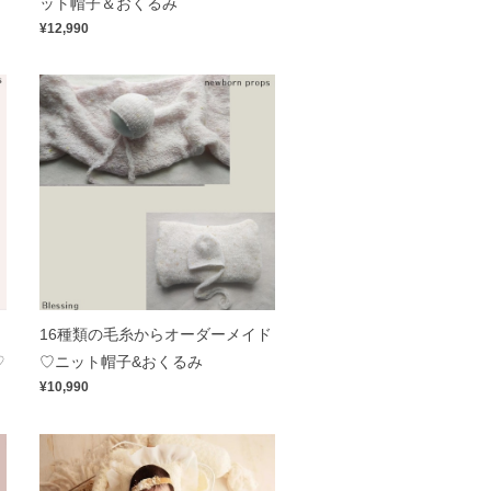
ット帽子＆おくるみ
¥12,990
16種類の毛糸からオーダーメイド
♡
♡ニット帽子&おくるみ
¥10,990