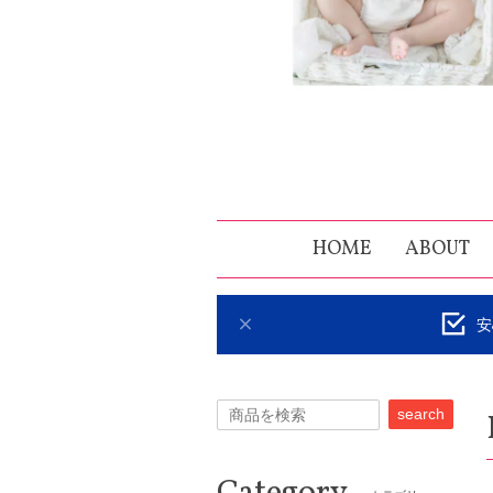
HOME
ABOUT
安
search