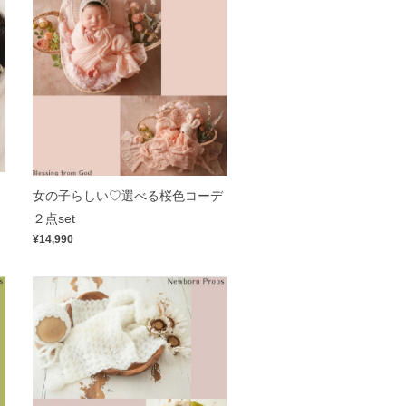
お
女の子らしい♡選べる桜色コーデ
２点set
¥14,990