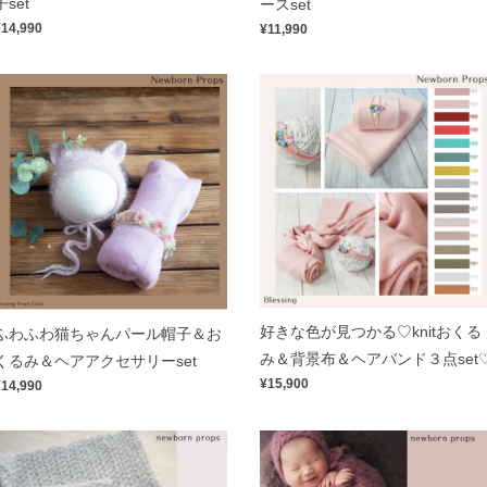
子set
ースset
¥14,990
¥11,990
好きな色が見つかる♡knitおくる
ふわふわ猫ちゃんパール帽子＆お
み＆背景布＆ヘアバンド３点set
くるみ＆ヘアアクセサリーset
¥15,900
¥14,990