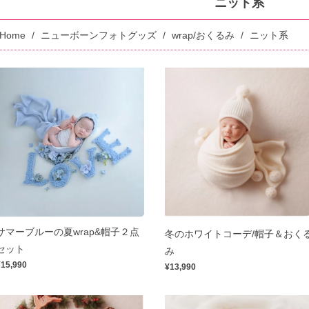
ニット系
Home
ニューボーンフォトグッズ
wrap/おくるみ
ニット系
サマーブルーの夏wrap&帽子２点
冬のホワイトコーデ/帽子＆おく
セット
み
¥15,990
¥13,990