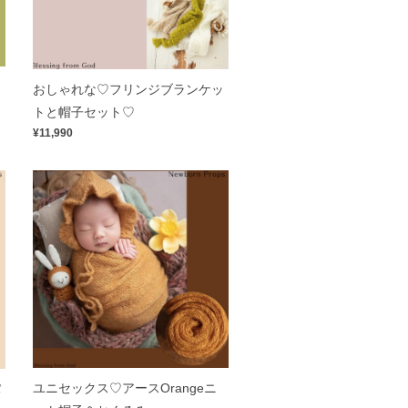
おしゃれな♡フリンジブランケッ
トと帽子セット♡
¥11,990
ユニセックス♡アースOrangeニ
パ