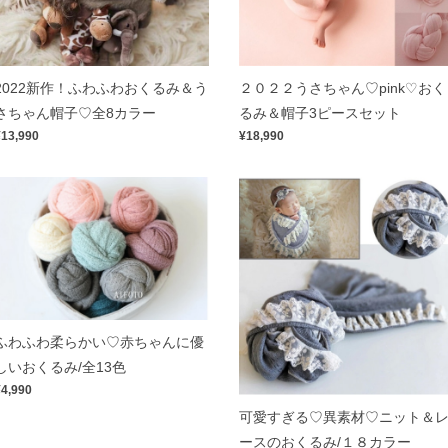
2022新作！ふわふわおくるみ＆う
２０２２うさちゃん♡pink♡おく
さちゃん帽子♡全8カラー
るみ＆帽子3ピースセット
¥13,990
¥18,990
ふわふわ柔らかい♡赤ちゃんに優
しいおくるみ/全13色
¥4,990
可愛すぎる♡異素材♡ニット＆
ースのおくるみ/１８カラー