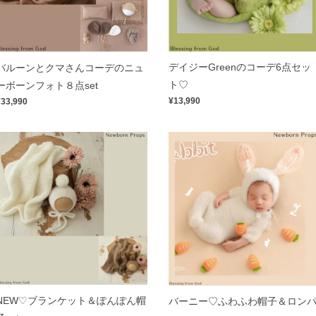
デイジーGreenのコーデ6点セッ
バルーンとクマさんコーデのニュ
ト♡
ーボーンフォト８点set
¥13,990
¥33,990
NEW♡ブランケット＆ぽんぽん帽
バーニー♡ふわふわ帽子＆ロン