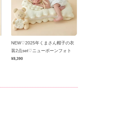
NEW♡2025年くまさん帽子の衣
装2点set♡ニューボーンフォト
¥8,390