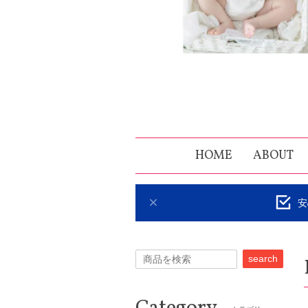
HOME
ABOUT
安
search