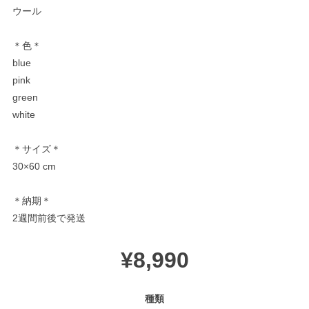
ウール
＊色＊
blue
pink
green
white
＊サイズ＊
30×60 cm
＊納期＊
2週間前後で発送
¥8,990
種類