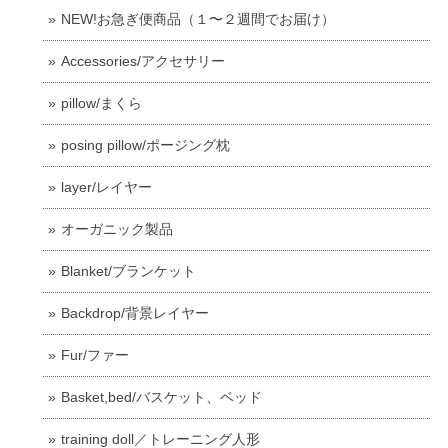
NEW!お急ぎ便商品（１〜２週間でお届け）
Accessories/アクセサリー
pillow/まくら
posing pillow/ポージング枕
layer/レイヤー
オーガニック製品
Blanket/ブランケット
Backdrop/背景レイヤー
Fur/ファー
Basket,bed/バスケット、ベッド
training doll／トレーニング人形