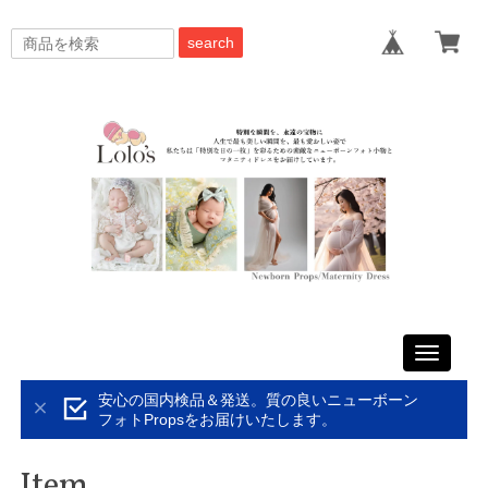
search
Toggle
navigati
安心の国内検品＆発送。質の良いニューボーン
フォトPropsをお届けいたします。
Item