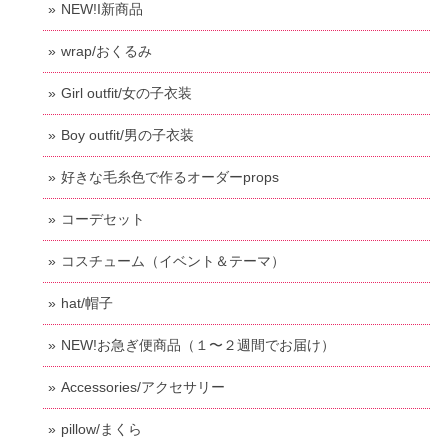
NEW!I新商品
wrap/おくるみ
Girl outfit/女の子衣装
Boy outfit/男の子衣装
好きな毛糸色で作るオーダーprops
コーデセット
コスチューム（イベント＆テーマ）
hat/帽子
NEW!お急ぎ便商品（１〜２週間でお届け）
Accessories/アクセサリー
pillow/まくら