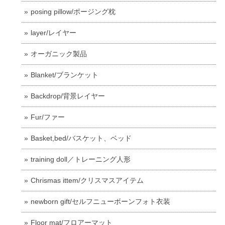
posing pillow/ポージング枕
layer/レイヤー
オーガニック製品
Blanket/ブランケット
Backdrop/背景レイヤー
Fur/ファー
Basket,bed/バスケット、ベッド
training doll／トレーニング人形
Chrismas ittem/クリスマスアイテム
newborn gift/セルフニューボーンフォト衣装
Floor mat/フロアーマット