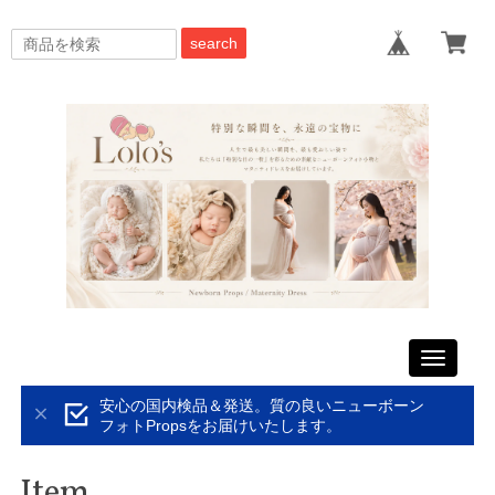
search
Toggle
navigati
安心の国内検品＆発送。質の良いニューボーン
フォトPropsをお届けいたします。
Item