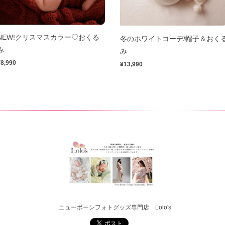
NEW!クリスマスカラー♡おくる
冬のホワイトコーデ/帽子＆おく
み
み
¥8,990
¥13,990
ニューボーンフォトグッズ専門店 Lolo's