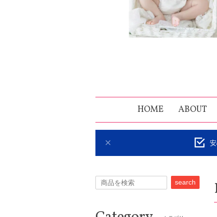
HOME
ABOUT
安
search