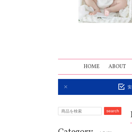
HOME
ABOUT
安
search