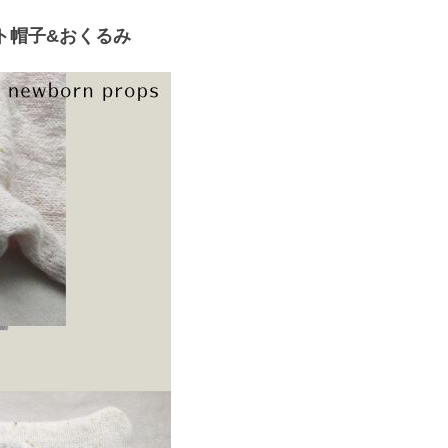
ト帽子&おくるみ