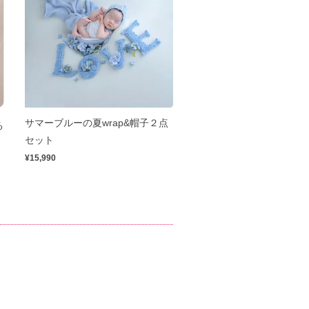
サマーブルーの夏wrap&帽子２点
る
セット
¥15,990