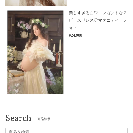
美しすぎる白♡エレガントな２
ピースドレス♡マタニティーフ
ォト
¥24,900
Search
商品検索