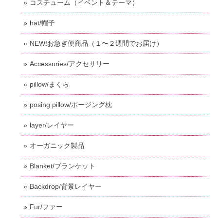
コスチューム（イベント＆テーマ）
hat/帽子
NEW!お急ぎ便商品（１〜２週間でお届け）
Accessories/アクセサリー
pillow/まくら
posing pillow/ポージング枕
layer/レイヤー
オーガニック製品
Blanket/ブランケット
Backdrop/背景レイヤー
Fur/ファー