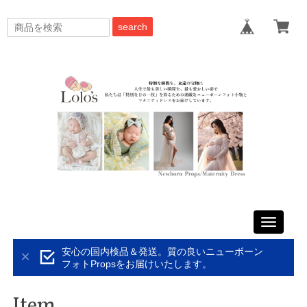
search
Toggle
navigati
安心の国内検品＆発送。質の良いニューボーン
フォトPropsをお届けいたします。
Item