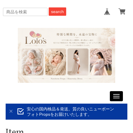
search
Toggle
navigati
安心の国内検品＆発送。質の良いニューボーン
フォトPropsをお届けいたします。
Item