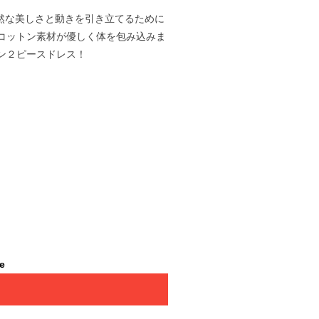
然な美しさと動きを引き立てるために
コットン素材が優しく体を包み込みま
ン２ピースドレス！
le