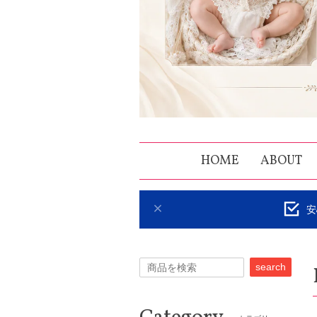
HOME
ABOUT
安
search