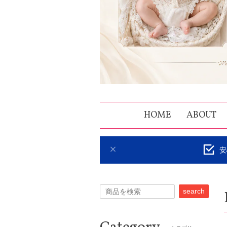
HOME
ABOUT
安
search