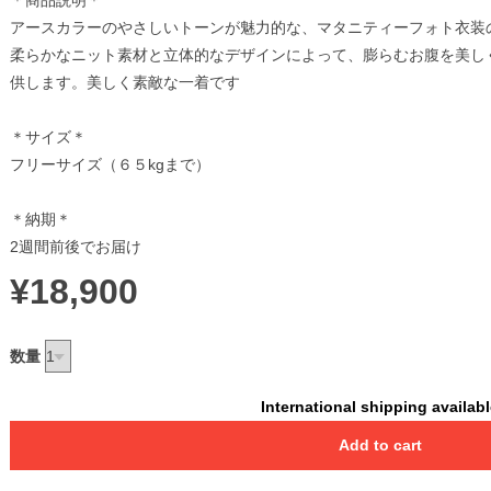
＊商品説明＊
アースカラーのやさしいトーンが魅力的な、マタニティーフォト衣装
柔らかなニット素材と立体的なデザインによって、膨らむお腹を美し
供します。美しく素敵な一着です
＊サイズ＊
フリーサイズ（６５kgまで）
＊納期＊
2週間前後でお届け
¥18,900
数量
International shipping availab
Add to cart