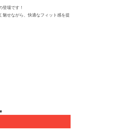
の登場です！
く魅せながら、快適なフィット感を提
le