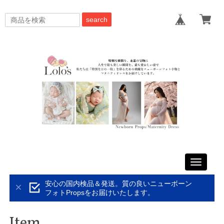
search
Toggle
navigati
安心の国内検品＆発送。質の良いニューボーン
フォトPropsをお届けいたします。
Item