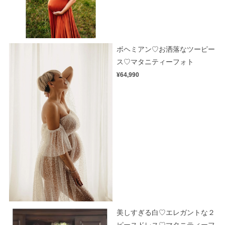
ボヘミアン♡お洒落なツーピー
ス♡マタニティーフォト
¥64,990
美しすぎる白♡エレガントな２