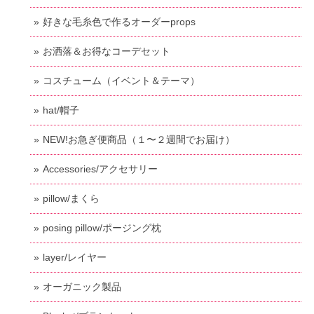
好きな毛糸色で作るオーダーprops
お洒落＆お得なコーデセット
コスチューム（イベント＆テーマ）
hat/帽子
NEW!お急ぎ便商品（１〜２週間でお届け）
Accessories/アクセサリー
pillow/まくら
posing pillow/ポージング枕
layer/レイヤー
オーガニック製品