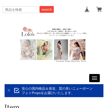
search
Toggle
navigati
安心の国内検品＆発送。質の良いニューボーン
フォトPropsをお届けいたします。
Item