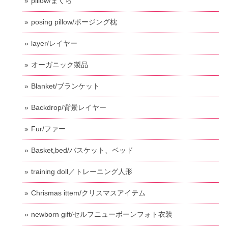
pillow/まくら
posing pillow/ポージング枕
layer/レイヤー
オーガニック製品
Blanket/ブランケット
Backdrop/背景レイヤー
Fur/ファー
Basket,bed/バスケット、ベッド
training doll／トレーニング人形
Chrismas ittem/クリスマスアイテム
newborn gift/セルフニューボーンフォト衣装