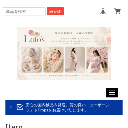
search
Toggle
navigati
安心の国内検品＆発送。質の良いニューボーン
フォトPropsをお届けいたします。
Item