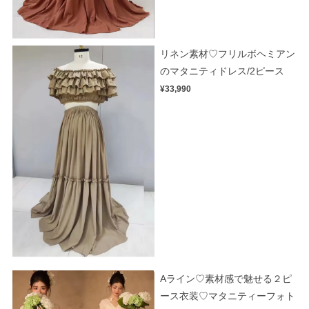
リネン素材♡フリルボヘミアン
のマタニティドレス/2ピース
¥33,990
Aライン♡素材感で魅せる２ピ
ース衣装♡マタニティーフォト