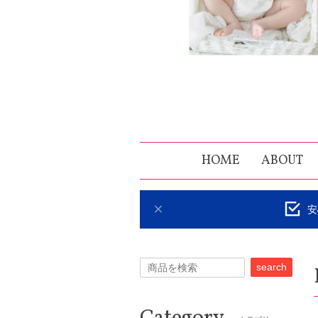
HOME
ABOUT
安
search