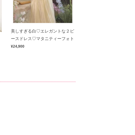
美しすぎる白♡エレガントな２ピ
ス
ースドレス♡マタニティーフォト
¥24,900