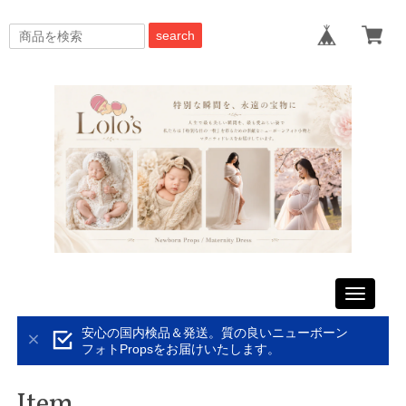
search
Toggle
navigati
安心の国内検品＆発送。質の良いニューボーン
フォトPropsをお届けいたします。
Item