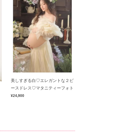
美しすぎる白♡エレガントな２ピ
ス
ースドレス♡マタニティーフォト
¥24,900