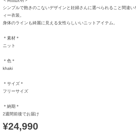
＜商品説明＞
シンプルで飽きのこないデザインと妊婦さんに選べられること間違い
ィー衣装。
身体のラインも綺麗に見える女性らしいいニットアイテム。
＊素材＊
ニット
＊色＊
khaki
＊サイズ＊
フリーサイズ
＊納期＊
2週間前後でお届け
¥24,990