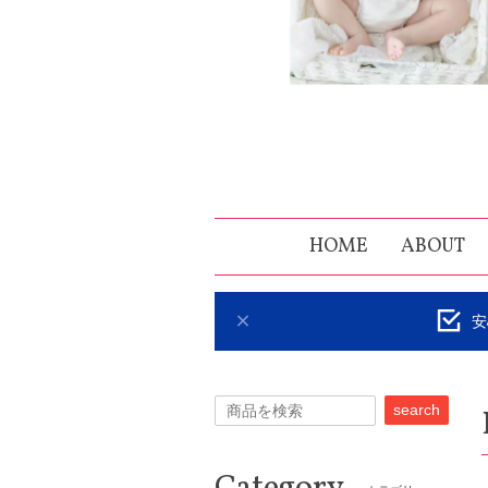
HOME
ABOUT
安
search