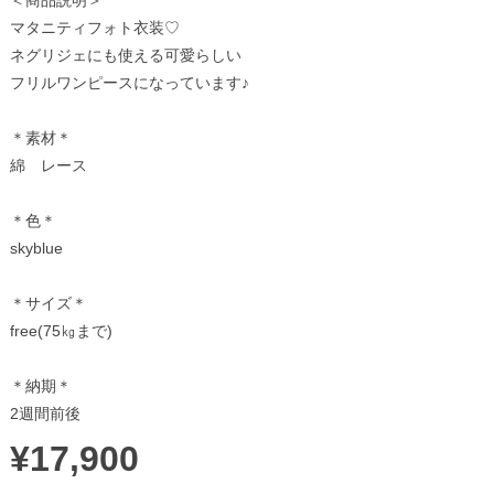
＜商品説明＞
マタニティフォト衣装♡
ネグリジェにも使える可愛らしい
フリルワンピースになっています♪
＊素材＊
綿 レース
＊色＊
skyblue
＊サイズ＊
free(75㎏まで)
＊納期＊
2週間前後
¥17,900