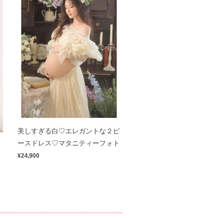
美しすぎる白♡エレガントな２ピ
ス
ースドレス♡マタニティーフォト
¥24,900