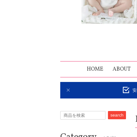
HOME
ABOUT
安
search