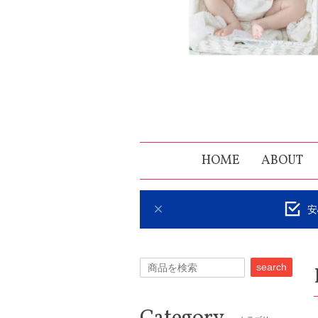
HOME
ABOUT
安
search