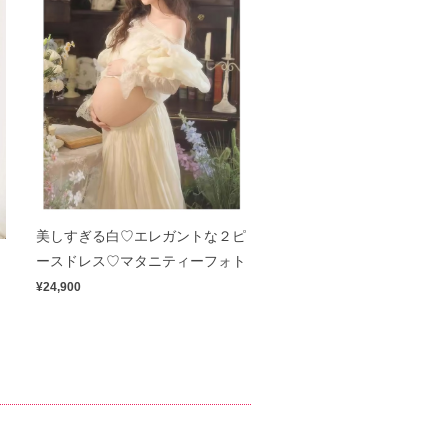
美しすぎる白♡エレガントな２ピ
ス
ースドレス♡マタニティーフォト
¥24,900