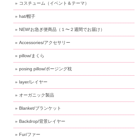
コスチューム（イベント＆テーマ）
hat/帽子
NEW!お急ぎ便商品（１〜２週間でお届け）
Accessories/アクセサリー
pillow/まくら
posing pillow/ポージング枕
layer/レイヤー
オーガニック製品
Blanket/ブランケット
Backdrop/背景レイヤー
Fur/ファー