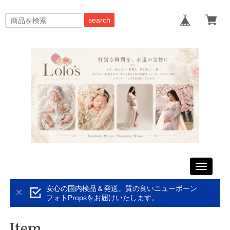
search
Toggle
navigati
安心の国内検品＆発送。質の良いニューボーン
フォトPropsをお届けいたします。
Item