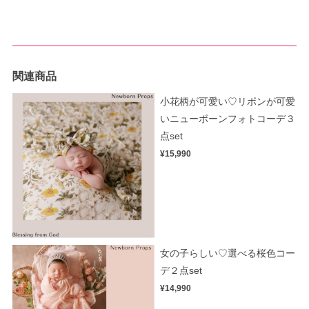
関連商品
小花柄が可愛い♡リボンが可愛
いニューボーンフォトコーデ３
点set
¥15,990
女の子らしい♡選べる桜色コー
デ２点set
¥14,990