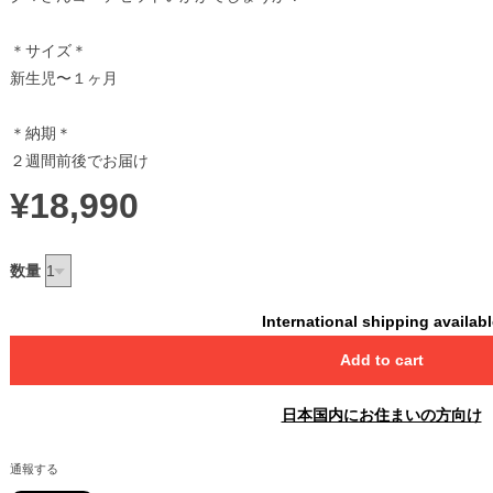
＊サイズ＊
新生児〜１ヶ月
＊納期＊
２週間前後でお届け
¥18,990
数量
International shipping availab
Add to cart
日本国内にお住まいの方向け
通報する