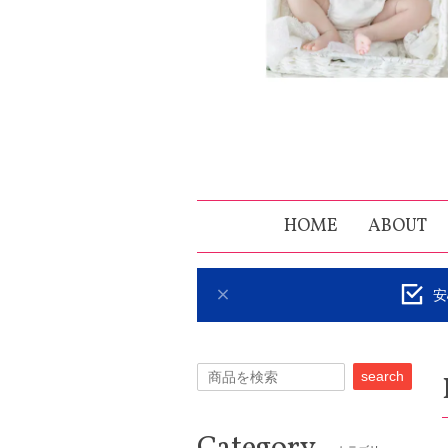
HOME
ABOUT
安
search