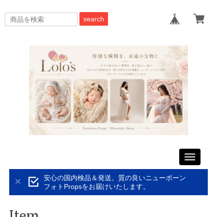
search
Toggle
navigati
安心の国内検品＆発送。質の良いニューボーン
フォトPropsをお届けいたします。
Item