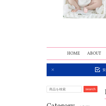
HOME
ABOUT
安
search