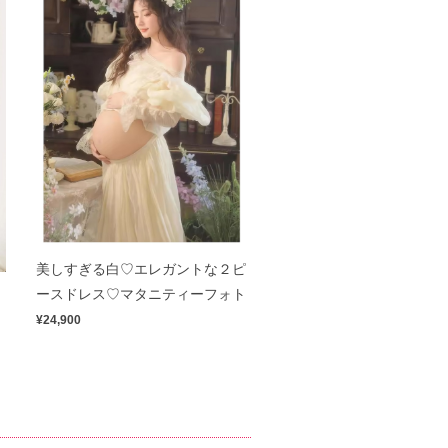
美しすぎる白♡エレガントな２ピ
ス
ースドレス♡マタニティーフォト
¥24,900