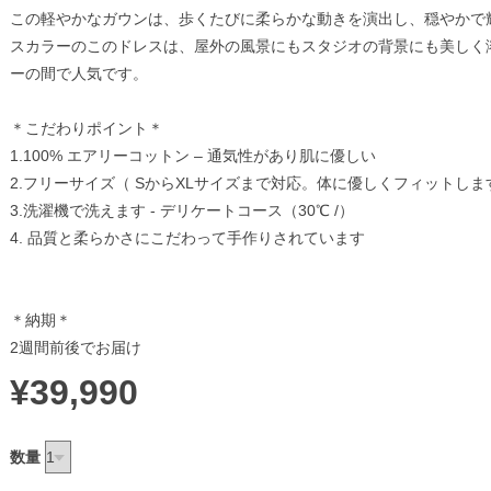
この軽やかなガウンは、歩くたびに柔らかな動きを演出し、穏やかで
スカラーのこのドレスは、屋外の風景にもスタジオの背景にも美しく
ーの間で人気です。
＊こだわりポイント＊
1.100% エアリーコットン – 通気性があり肌に優しい
2.フリーサイズ（ SからXLサイズまで対応。体に優しくフィットしま
3.洗濯機で洗えます - デリケートコース（30℃ /）
4. 品質と柔らかさにこだわって手作りされています
＊納期＊
2週間前後でお届け
¥39,990
数量