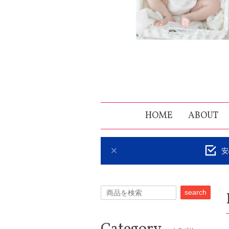
HOME
ABOUT
安
search