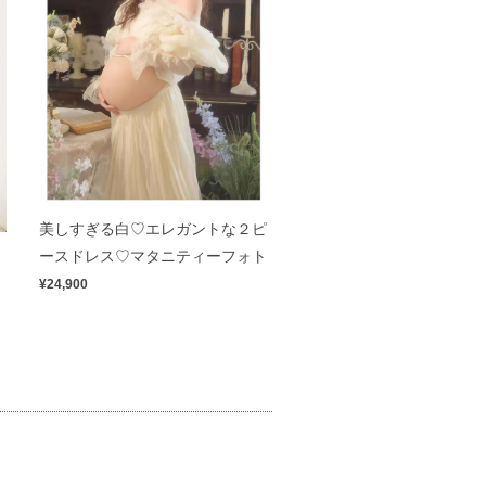
美しすぎる白♡エレガントな２ピ
ス
ースドレス♡マタニティーフォト
¥24,900