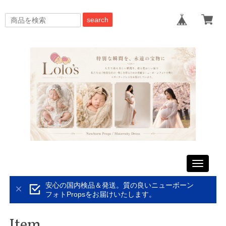
search
Toggle
navigati
安心の国内検品＆発送。質の良いニューボーン
フォトPropsをお届けいたします。
Item