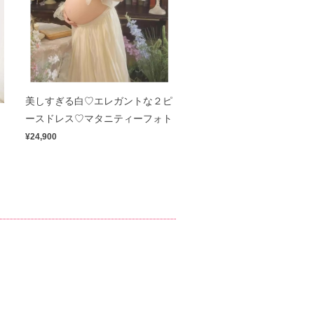
美しすぎる白♡エレガントな２ピ
ス
ースドレス♡マタニティーフォト
¥24,900