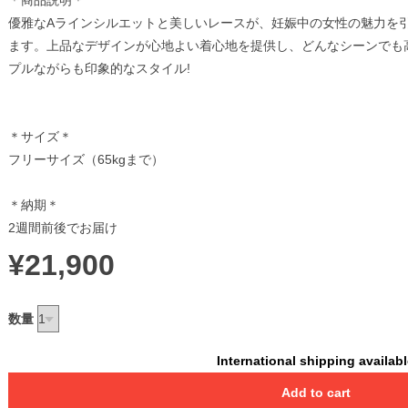
＊商品説明＊
優雅なAラインシルエットと美しいレースが、妊娠中の女性の魅力を
ます。上品なデザインが心地よい着心地を提供し、どんなシーンでも
プルながらも印象的なスタイル!
＊サイズ＊
フリーサイズ（65kgまで）
＊納期＊
2週間前後でお届け
¥21,900
数量
International shipping availab
Add to cart