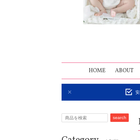
HOME
ABOUT
安
search