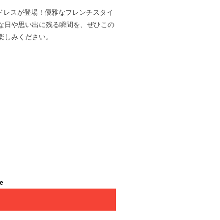
スドレスが登場！優雅なフレンチスタイ
な日や思い出に残る瞬間を、ぜひこの
楽しみください。
le