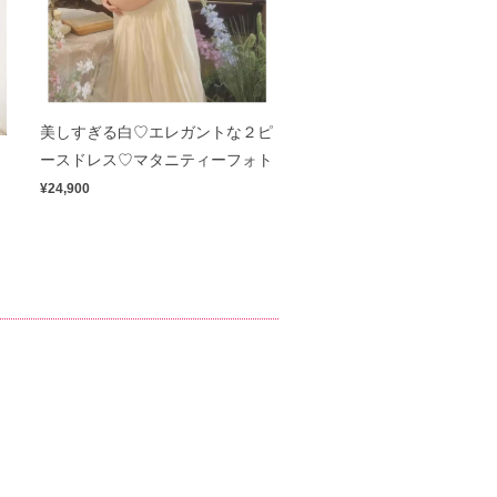
美しすぎる白♡エレガントな２ピ
ス
ースドレス♡マタニティーフォト
¥24,900