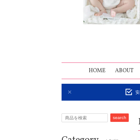
HOME
ABOUT
安
search