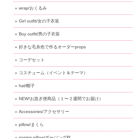
wrap/おくるみ
Girl outfit/女の子衣装
Boy outfit/男の子衣装
好きな毛糸色で作るオーダーprops
コーデセット
コスチューム（イベント＆テーマ）
hat/帽子
NEW!お急ぎ便商品（１〜２週間でお届け）
Accessories/アクセサリー
pillow/まくら
posing pillow/ポージング枕