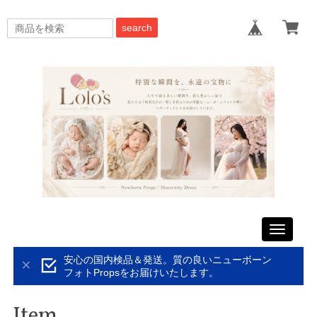
search
Toggle
navigati
安心の国内検品＆発送。質の良いニューボーン
フォトPropsをお届けいたします。
Item