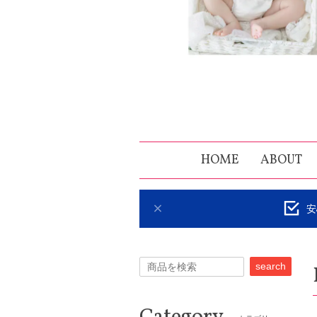
HOME
ABOUT
安
search