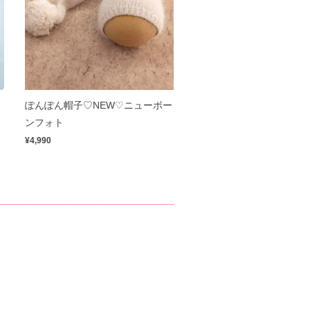
ぽんぽん帽子♡NEW♡ニューボー
ンフォト
¥4,990