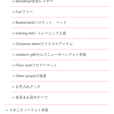
Backdrop/背景レイヤー
Fur/ファー
Basket,bed/バスケット、ベッド
training doll／トレーニング人形
Chrismas ittem/クリスマスアイテム
newborn gift/セルフニューボーンフォト衣装
Floor mat/フロアーマット
Other props/小道具
お手入れグッズ
造花＆お花モチーフ
マタニティーフォト衣装