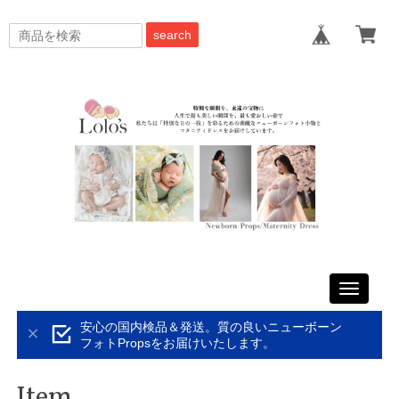
search
Toggle
navigati
安心の国内検品＆発送。質の良いニューボーン
フォトPropsをお届けいたします。
Item