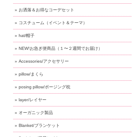
お洒落＆お得なコーデセット
コスチューム（イベント＆テーマ）
hat/帽子
NEW!お急ぎ便商品（１〜２週間でお届け）
Accessories/アクセサリー
pillow/まくら
posing pillow/ポージング枕
layer/レイヤー
オーガニック製品
Blanket/ブランケット