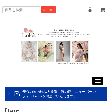
search
Toggle
navigati
安心の国内検品＆発送。質の良いニューボーン
フォトPropsをお届けいたします。
Item