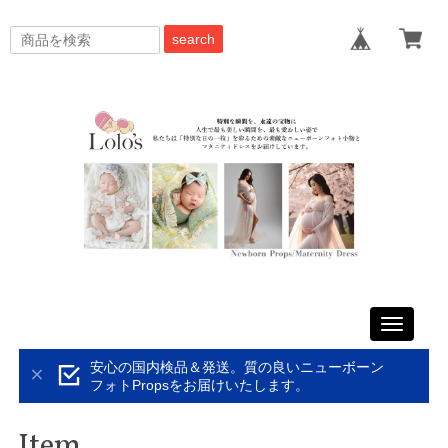
search
Toggle
navigati
安心の国内検品＆発送。質の良いニューボーン
フォトPropsをお届けいたします。
Item