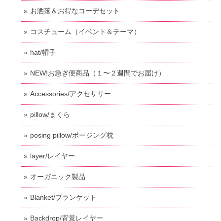
お洒落＆お得なコーデセット
コスチューム（イベント＆テーマ）
hat/帽子
NEW!お急ぎ便商品（１〜２週間でお届け）
Accessories/アクセサリー
pillow/まくら
posing pillow/ポージング枕
layer/レイヤー
オーガニック製品
Blanket/ブランケット
Backdrop/背景レイヤー