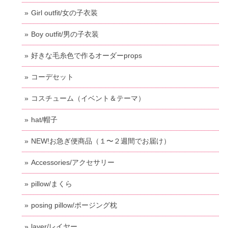
Girl outfit/女の子衣装
Boy outfit/男の子衣装
好きな毛糸色で作るオーダーprops
コーデセット
コスチューム（イベント＆テーマ）
hat/帽子
NEW!お急ぎ便商品（１〜２週間でお届け）
Accessories/アクセサリー
pillow/まくら
posing pillow/ポージング枕
layer/レイヤー