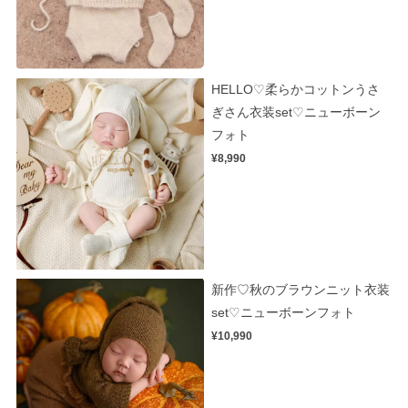
HELLO♡柔らかコットンうさ
ぎさん衣装set♡ニューボーン
フォト
¥8,990
新作♡秋のブラウンニット衣装
set♡ニューボーンフォト
¥10,990