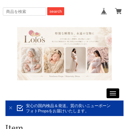
search
Toggle
navigati
安心の国内検品＆発送。質の良いニューボーン
フォトPropsをお届けいたします。
Item