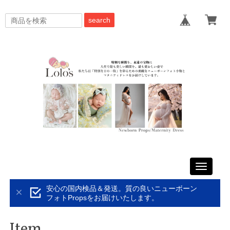
search
Toggle
navigati
安心の国内検品＆発送。質の良いニューボーン
フォトPropsをお届けいたします。
Item