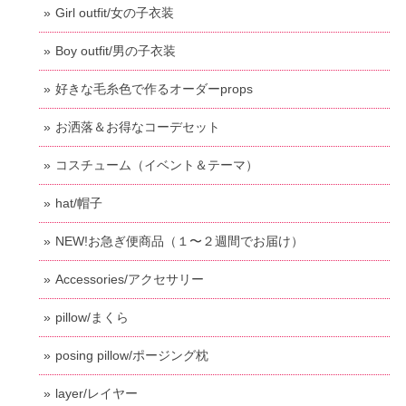
Girl outfit/女の子衣装
Boy outfit/男の子衣装
好きな毛糸色で作るオーダーprops
お洒落＆お得なコーデセット
コスチューム（イベント＆テーマ）
hat/帽子
NEW!お急ぎ便商品（１〜２週間でお届け）
Accessories/アクセサリー
pillow/まくら
posing pillow/ポージング枕
layer/レイヤー