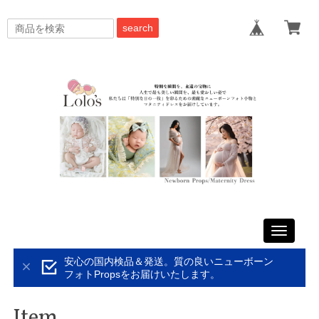
search
Toggle
navigati
安心の国内検品＆発送。質の良いニューボーン
フォトPropsをお届けいたします。
Item