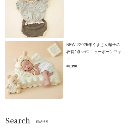
NEW♡2025年くまさん帽子の
衣装2点set♡ニューボーンフォ
ト
¥8,390
Search
商品検索