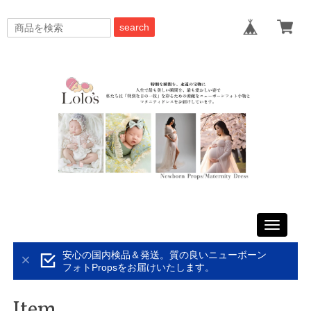
search
Toggle
navigati
安心の国内検品＆発送。質の良いニューボーン
フォトPropsをお届けいたします。
Item