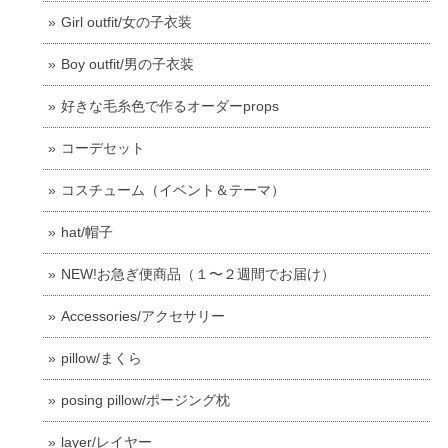
Girl outfit/女の子衣装
Boy outfit/男の子衣装
好きな毛糸色で作るオーダーprops
コーデセット
コスチューム（イベント＆テーマ）
hat/帽子
NEW!お急ぎ便商品（１〜２週間でお届け）
Accessories/アクセサリー
pillow/まくら
posing pillow/ポージング枕
layer/レイヤー