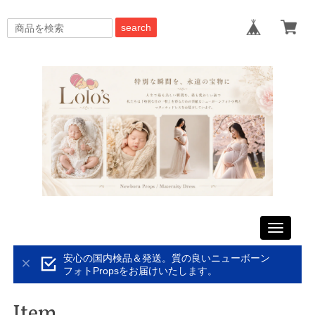
search
Toggle
navigati
安心の国内検品＆発送。質の良いニューボーン
フォトPropsをお届けいたします。
Item