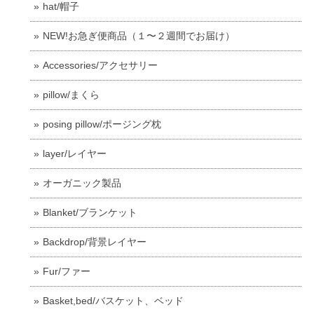
hat/帽子
NEW!お急ぎ便商品（１〜２週間でお届け）
Accessories/アクセサリー
pillow/まくら
posing pillow/ポージング枕
layer/レイヤー
オーガニック製品
Blanket/ブランケット
Backdrop/背景レイヤー
Fur/ファー
Basket,bed/バスケット、ベッド