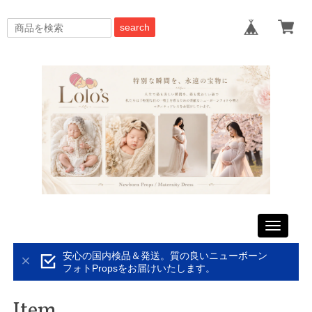
search
Toggle
navigati
安心の国内検品＆発送。質の良いニューボーン
フォトPropsをお届けいたします。
Item